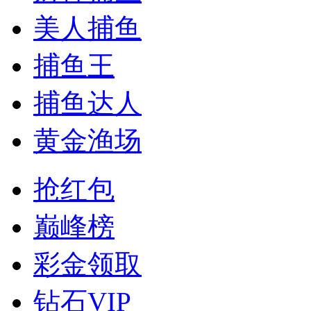
美人捕鱼
捕鱼王
捕鱼达人
黄金渔场
抢红包
巅峰榜
彩金领取
钻石VIP