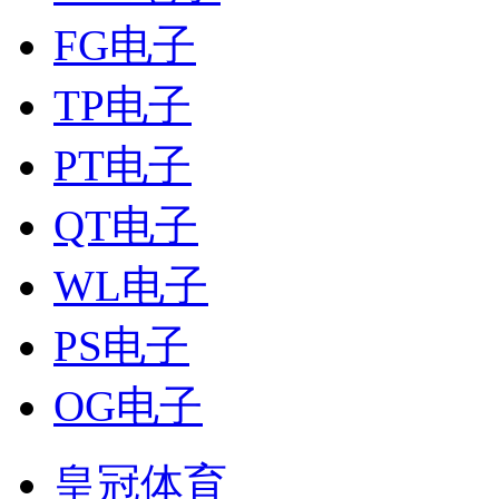
FG电子
TP电子
PT电子
QT电子
WL电子
PS电子
OG电子
皇冠体育