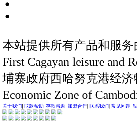
本站提供所有产品和服务
First Cagayan leisure and
埔寨政府西哈努克港经济特区Siha
Economic Zone of Ca
关于我们
|
取款帮助
|
存款帮助
|
加盟合作
|
联系我们
|
常见问题
|
钻