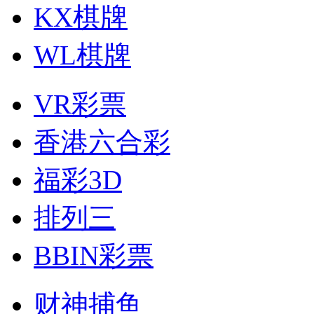
KX棋牌
WL棋牌
VR彩票
香港六合彩
福彩3D
排列三
BBIN彩票
财神捕鱼